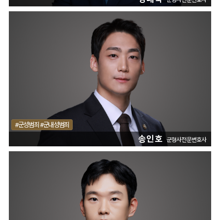
군형사전문변호사
#군성범죄 #군내성범죄
송인호
군형사전문변호사