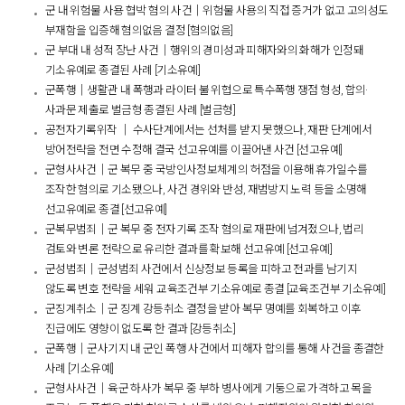
군 내 위험물 사용 협박 혐의 사건│위험물 사용의 직접 증거가 없고 고의성도
부재함을 입증해 혐의없음 결정 [혐의없음]
군 부대 내 성적 장난 사건│행위의 경미성과 피해자와의 화해가 인정돼
기소유예로 종결된 사례 [기소유예]
군폭행│생활관 내 폭행과 라이터 불 위협으로 특수폭행 쟁점 형성, 합의·
사과문 제출로 벌금형 종결된 사례 [벌금형]
공전자기록위작 │ 수사단계에서는 선처를 받지 못했으나, 재판 단계에서
방어전략을 전면 수정해 결국 선고유예를 이끌어낸 사건 [선고유예]
군형사사건│군 복무 중 국방인사정보체계의 허점을 이용해 휴가일수를
조작한 혐의로 기소됐으나, 사건 경위와 반성, 재범방지 노력 등을 소명해
선고유예로 종결 [선고유예]
군복무범죄│군 복무 중 전자기록 조작 혐의로 재판에 넘겨졌으나, 법리
검토와 변론 전략으로 유리한 결과를 확보해 선고유예 [선고유예]
군성범죄│군성범죄 사건에서 신상정보 등록을 피하고 전과를 남기지
않도록 변호 전략을 세워 교육조건부 기소유예로 종결 [교육조건부 기소유예]
군징계취소│군 징계 강등취소 결정을 받아 복무 명예를 회복하고 이후
진급에도 영향이 없도록 한 결과 [강등취소]
군폭행│군사기지 내 군인 폭행 사건에서 피해자 합의를 통해 사건을 종결한
사례 [기소유예]
군형사사건│육군 하사가 복무 중 부하 병사에게 기둥으로 가격하고 목을