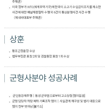
주재관〉
미국 정부가 WTO(세계무역기구)에 한국의 소고기 수입금지조치를 제소한
사건에 대한 패널재판절차 수행 외 6건의 통상분쟁사건 사건 수행
〈제네바대표부 주재관〉
상훈
황조근정훈장 수상
법무부장관 표창 2회 및 검찰총장 표창 1회 수상
군형사분야 성공사례
군인등강제추행│동성 군무원으로부터 고소당함 [혐의없음]
군청 담당자 차량 폐차·기록조작 혐의│사실관계 재구성 및 법리 대응으로
혐의 전부 벗어남 [불기소]