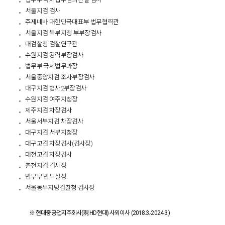
서울지검 검사
주제네바 대한민국대표부 법무협력관
서울지검 북부지청 부부장검사
대검찰청 검찰연구관
수원지검 강력부장검사
법무부 국제법무과장
서울중앙지검 조사부장검사
대구지검 형사2부장검사
수원지검 여주지청장
제주지검 차장검사
서울서부지검 차장검사
대구지검 서부지청장
대구고검 차장검사(검사장)
대전고검 차장검사
춘천지검 검사장
법무부 법무실장
서울동부지방검찰청 검사장
※ 현대중공업지주회사(現 HD현대) 사외이사 (2018.3.-2024.3.)​