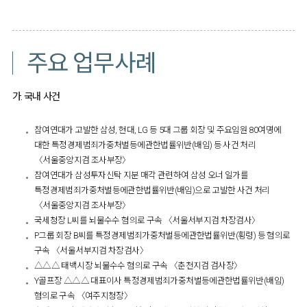
​
주요 업무사례
가. 국내 사건
참여연대가 고발한 삼성, 현대, LG 등 5대 그룹 회장 및 주요임원 80여명에
대한 특정경제범죄가중처벌등에관한법률위반(배임) 등 사건 처리
〈서울중앙지검 조사부장〉
참여연대가 삼성투자신탁 지분 매각 관련하여 삼성 오너 일가를
특정경제범죄가중처벌등에관한법률위반(배임)으로 고발한 사건 처리
〈서울중앙지검 조사부장〉
국세청장 L씨를 뇌물수수 혐의로 구속 〈서울서부지검 차장검사〉
P그룹 회장 B씨를 특정경제범죄가중처벌등에관한법률위반(횡령) 등 혐의로
구속 〈서울서부지검 차장검사〉
△△△ 태백시장 뇌물수수 혐의로 구속 〈춘천지검 검사장〉
Y골프장 △△△ 대표이사 특정경제범죄가중처벌등에관한법률위반(배임)
혐의로 구속 〈여주지청장〉