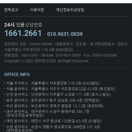
면책공고
이용약관
개인정보취급방침
24시
법률상담번호
1661.2661
010.9631.0039
법무법인 오현
264-81-33064
대표변호사 : 정도훈
광고책임변호사 : 김동민
서울특별시 서초중앙로 118, 6층 (KAIS빌딩)
대표번호 : 1661-2661
Mobile : 010-9631-0039
Fax : 0505-700-0040
Copyright ⓒ 2021 법무법인오현. All Right Reserved.
OFFICE INFO
서울 주사무소 : 서울특별시 서초중앙로 118, 6층 (KAIS빌딩)
서울 분사무소 : 서울특별시 서초구 서초중앙로22길 42 4층 (동진빌딩)
인천 분사무소 : 인천광역시 미추홀구 소성로 171, 6층 (로시스빌딩)
광주 분사무소 : 광주광역시 동구 금남로 248, 4층 (천하빌딩)
부산 분사무소 : 부산광역시 연제구 법원로 12, 12층 (로윈타워)
대구 분사무소 : 대구광역시 수성구 동대구로 334, 7층
(한국교직원공제회빌딩)
대전 분사무소 : 대전시 서구 둔산로 123번길 43, 9층 (PJ빌딩)
수원 분사무소 : 수원시 영통구 광교중앙로 248번길 101, 6층
(백현법조프라자)