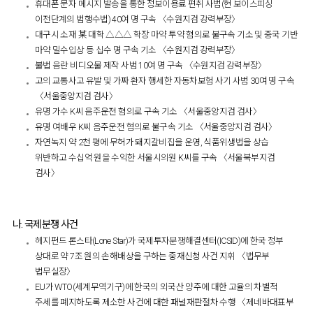
휴대폰 문자 메시지 발송을 통한 정보이용료 편취 사범(현 보이스피싱
이전단계의 범행수법) 40여 명 구속 〈수원지검 강력부장〉
대구시 소재 某 대학 △△△ 학장 마약 투약 혐의로 불구속 기소 및 중국 기반
마약 밀수입상 등 십수 명 구속 기소 〈수원지검 강력부장〉
불법 음란 비디오물 제작 사범 10여 명 구속 〈수원지검 강력부장〉
고의 교통사고 유발 및 가짜 환자 행세한 자동차보험 사기 사범 30여 명 구속
〈서울중앙지검 검사〉
유명 가수 K씨 음주운전 혐의로 구속 기소 〈서울중앙지검 검사〉
유명 여배우 K씨 음주운전 혐의로 불구속 기소 〈서울중앙지검 검사〉
자연녹지 약 2천 평에 무허가 돼지갈비집을 운영, 식품위생법을 상습
위반하고 수십억 원을 수익한 서울시의원 K씨를 구속 〈서울북부지검
검사〉
나. 국제분쟁 사건
헤지펀드 론스타(Lone Star)가 국제투자분쟁해결센터(ICSID)에 한국 정부
상대로 약 7조 원의 손해배상을 구하는 중재신청 사건 지휘 〈법무부
법무실장〉
EU가 WTO(세계무역기구)에 한국의 외국산 양주에 대한 고율의 차별적
주세를 폐지하도록 제소한 사건에 대한 패널재판절차 수행 〈제네바대표부