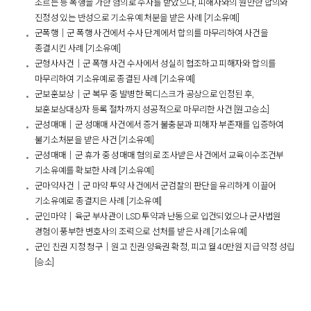
조르는 등 폭행을 가한 혐의로 수사를 받았으나, 피해자와의 원만한 합의와
진정성 있는 반성으로 기소유예 처분을 받은 사례 [기소유예]
군폭행│군 폭행 사건에서 수사 단계에서 합의를 마무리하여 사건을
종결시킨 사례 [기소유예]
군형사사건│군 폭행 사건 수사에서 성실히 협조하고 피해자와 합의를
마무리하여 기소유예로 종결된 사례 [기소유예]
군보훈보상│군 복무 중 발병한 목디스크가 공상으로 인정된 후,
보훈보상대상자 등록 절차까지 성공적으로 마무리한 사건 [원고승소]
군성매매│군 성매매 사건에서 증거 불충분과 피해자 부존재를 입증하여
불기소처분을 받은 사건 [기소유예]
군성매매│군 휴가 중 성매매 혐의로 조사받은 사건에서 교육이수조건부
기소유예를 확보한 사례 [기소유예]
군마약사건│군 마약 투약 사건에서 군검찰의 판단을 유리하게 이끌어
기소유예로 종결지은 사례 [기소유예]
군인마약│육군 부사관이 LSD 투약과 난동으로 입건되었으나 군사법원
경험이 풍부한 변호사의 조력으로 선처를 받은 사례 [기소유예]
군인 친권 지정 청구│원고 친권·양육권 확정, 피고 월 40만원 지급 약정 성립
[승소]​