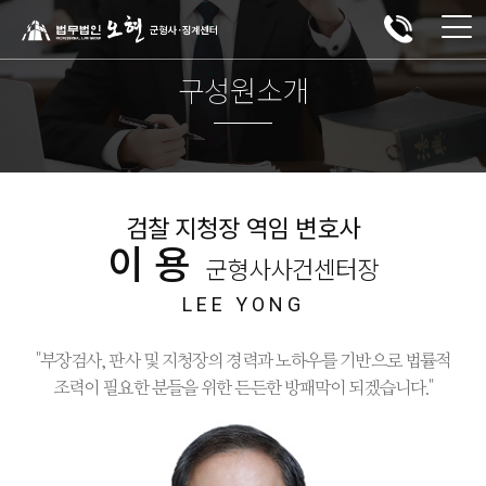
구성원소개
검찰 지청장 역임 변호사
이용
군형사사건센터장
LEE YONG
"부장검사, 판사 및 지청장의 경력과 노하우를 기반으로 법률적
조력이 필요한 분들을 위한 든든한 방패막이 되겠습니다."