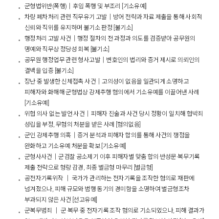
군형법위반(폭행)│후임 폭행 및 부조리 [기소유예]
차량 폐차처리 관련 직무유기 고발│방어 전략과 자료 제출을 통해 사회적
신뢰와 직위를 유지하며 불기소 판정 [불기소]
행정처리 고발 사건│행정 절차의 전 과정과 의도를 검증받아 공무원의
명예와 직무상 정당성 회복 [불기소]
공무원 행정업무 관련 형사고발│변호인의 법리와 증거 제시로 의뢰인의
결백을 입증 [불기소]
장난 중 발생한 신체접촉 사건│고의성이 없음을 일관되게 소명하고
피해자와 화해해 군형법상 강제추행 혐의에서 기소유예를 이끌어낸 사례
[기소유예]
위협 의사 없는 발언 사건│피해자 진술과 사건 당시 정황이 일치해 협박죄
성립을 부정, 무혐의 처분을 받은 사례 [혐의없음]
군인 강제추행 의혹│증거 분석과 피해자 합의를 통해 사건의 쟁점을
완화하고 기소유예 처분을 확보 [기소유예]
군형사사건│군검찰 공소제기 이후 피해자별 맞춤 합의·반성문·복무기록
제출 전략으로 형량 감경, 최종 벌금형 마무리 [벌금형]
공전자기록위작 │ 국가가 관리하는 전자기록을 조작한 혐의로 재판에
넘겨졌으나, 피해 규모와 범행 동기의 경미함을 소명하여 벌금형조차
부과되지 않은 사건 [선고유예]
군복무범죄 │ 군 복무 중 전자기록 조작 혐의로 기소되었으나, 피해 결과가