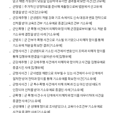
없고 재범 가능성이 낮음을 입증하여 유리한 결과를 확보한 사건 [선고유예]
군형법│추가적인 양형자료를 준비해 제출함으로써 법원에서 선고유예
판결을 받은 사건 [선고유예]
군강제추행│군성범죄 처벌 강화 기조 속에서도 신속 대응과 변호 전략으로
선처를 받아 교육조건부 기소유예로 종결 [교육조건부 기소유예]
군인폭행│군 폭행 사건에서 피해자와 합의해 군검찰로부터 불기소 처분 중
기소유예 결정을 받은 사례 [기소유예]
군범죄│군 간부가 폭행 사건으로 기소될 위기였으나 피해자 합의를 통해
기소유예 처분을 확보한 결과 [기소유예]
군형사사건│군성범죄로 기소된 사건에서 변호인의 조력과 피해자 합의를
통해 집행유예 판결을 이끌어낸 사례 [집행유예]
군강제추행│군 강제추행 사건에서 피해자와 합의하고 사건을 집행유예로
종결시킨 사례 [집행유예]
군형사사건│군사법원 재판으로 회부될 수 있는 사건에서 수사 단계에서
철저한 방어 전략과 합의를 통해 기소유예를 확보한 사건 [기소유예]
군형사사건│군 특수폭행 사건에서 피해 회복과 진심 어린 반성 태도가
인정되어 선처를 받아 기소유예로 종결된 사례 [기소유예]
군폭행│군 폭행 사건 수사 단계에서 피해자와 합의를 마무리하여 사건을
종결한 사례 [기소유예]
군성매매│군 성매매 혐의로 조사받았으나, 교육이수조건부 기소유예로
사건을 종결한 사례 [기소유예]