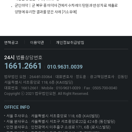
군인마약│군 복무 중 마약사건에서 수차례의 탄원과 반성 자료 제출로
양형에 유리한 결과를 얻은 사례 [기소유예]​
면책공고
이용약관
개인정보취급방침
24시
법률상담번호
1661.2661
010.9631.0039
법무법인 오현
264-81-33064
대표변호사 : 정도훈
광고책임변호사 : 김동민
서울특별시 서초중앙로 118, 6층 (KAIS빌딩)
대표번호 : 1661-2661
Mobile : 010-9631-0039
Fax : 0505-700-0040
Copyright ⓒ 2021 법무법인오현. All Right Reserved.
OFFICE INFO
서울 주사무소 : 서울특별시 서초중앙로 118, 6층 (KAIS빌딩)
서울 분사무소 : 서울특별시 서초구 서초중앙로22길 42 4층 (동진빌딩)
인천 분사무소 : 인천광역시 미추홀구 소성로 171, 6층 (로시스빌딩)