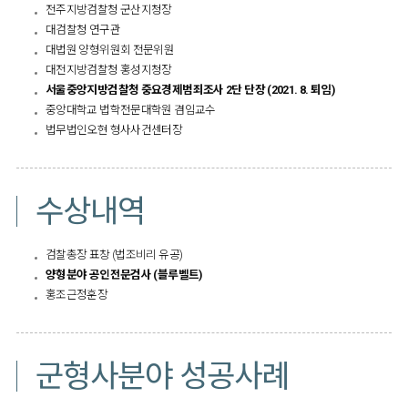
전주지방검찰청 군산지청장
대검찰청 연구관
대법원 양형위원회 전문위원
대전지방검찰청 홍성지청장
서울중앙지방검찰청 중요경제범죄조사 2단 단장 (2021. 8. 퇴임)
중앙대학교 법학전문대학원 겸임교수
법무법인오현 형사사건센터장​
수상내역
검찰총장 표창 (법조비리 유공)
양형분야 공인전문검사 (블루벨트)
홍조근정훈장​
군형사분야 성공사례