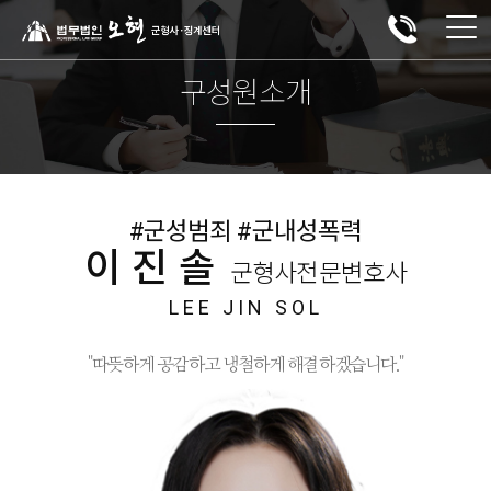
구성원소개
#군성범죄 #군내성폭력
이진솔
군형사전문변호사
LEE JIN SOL
"따뜻하게 공감하고 냉철하게 해결하겠습니다."