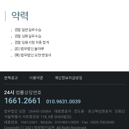
약력
검찰 일반실무수습
검찰 심화실무수습
검찰 임용시험 최종 합격
(前) 법무법인 율마루
(現) 법무법인 오현 변호사​
면책공고
이용약관
개인정보취급방침
24시
법률상담번호
1661.2661
010.9631.0039
법무법인 오현
264-81-33064
대표변호사 : 정도훈
광고책임변호사 : 김동민
서울특별시 서초중앙로 118, 6층 (KAIS빌딩)
대표번호 : 1661-2661
Mobile : 010-9631-0039
Fax : 0505-700-0040
Copyright ⓒ 2021 법무법인오현. All Right Reserved.