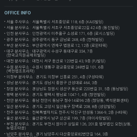
OFFICE INFO
서울 주사무소 : 서울특별시 서초중앙로 118, 6층 (KAIS빌딩)
서울 분사무소 : 서울특별시 서초구 서초중앙로22길 42 4층 (동진빌딩)
인천 분사무소 : 인천광역시 미추홀구 소성로 171, 6층 (로시스빌딩)
광주 분사무소 : 광주광역시 동구 금남로 248, 4층 (천하빌딩)
부산 분사무소 : 부산광역시 연제구 법원로 12, 12층 (로윈타워)
대구 분사무소 : 대구광역시 수성구 동대구로 334, 7층
(한국교직원공제회빌딩)
대전 분사무소 : 대전시 서구 둔산로 123번길 43, 9층 (PJ빌딩)
수원 분사무소 : 수원시 영통구 광교중앙로 248번길 101, 6층
(백현법조프라자)
의정부 분사무소 : 경기도 의정부 신흥로 251, 4층 (구성타워)
성남 분사무소 : 경기도 성남시 중원구 산성대로 464, 3층
창원 분사무소 : 경상남도 창원시 성산구 동산로 220번길 31, 5층 (동남빌딩)
평택 분사무소 : 경기도 평택시 평남로 1047-1, 4층 (청언빌딩)
천안 분사무소 : 충남 천안시 동남구 청수14로96 2층 (청당동, 백석문화센터)
일산 분사무소 : 경기도 고양시 일산동구 장백로 208, 8층 (성암빌딩)
전주 분사무소 : 전북특별자치도 전주시 덕진구 만성동 1366-9, 2층 (H타워)
울산 분사무소 : 울산광역시 남구 삼산로 199, 7층 (아이사랑빌딩)
부천 분사무소 : 경기도 부천시 원미구 상일로 126, 201호 법무법인 오현(상동,
뉴법조타운)
남양주 분사무소 : 경기 남양주시 다산중앙로82번안길 164, 3층