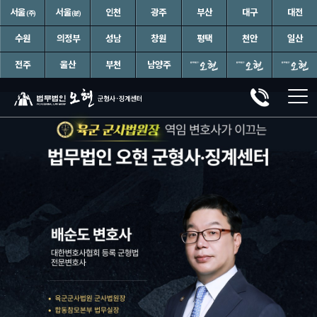
서울
서울
인천
광주
부산
대구
대전
(주)
(분)
수원
의정부
성남
창원
평택
천안
일산
전주
울산
부천
남양주