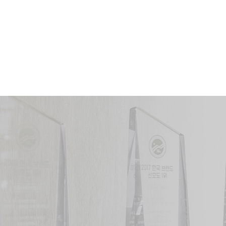
문의내용
개인정보 수집 및 이용동의
전문보기
(주)
(분)
8253
74
건
인의 변호사
(법무부발표·유한제외)