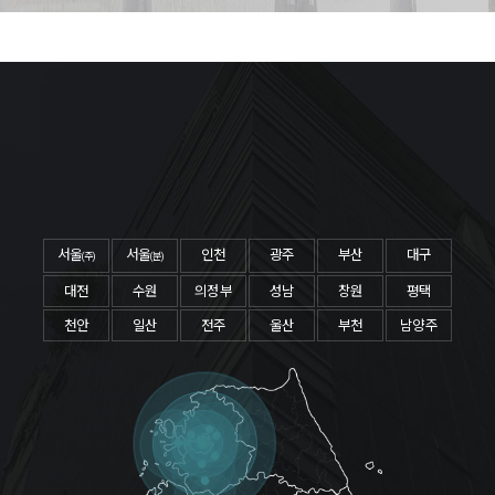
서울
서울
인천
광주
부산
대구
(주)
(분)
대전
수원
의정부
성남
창원
평택
천안
일산
전주
울산
부천
남양주