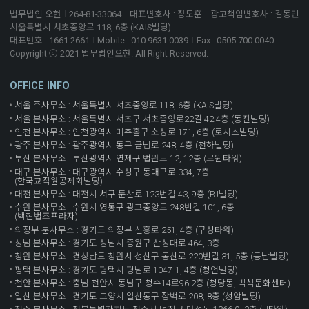
법무법인 오현
264-81-33064
대표변호사 : 정도훈
광고책임변호사 : 김동민
서울특별시 서초중앙로 118, 6층 (KAIS빌딩)
대표번호 : 1661-2661
Mobile : 010-9631-0039
Fax : 0505-700-0040
Copyright ⓒ 2021 법무법인오현. All Right Reserved.
OFFICE INFO
서울 주사무소 : 서울특별시 서초중앙로 118, 6층 (KAIS빌딩)
서울 분사무소 : 서울특별시 서초구 서초중앙로22길 42 4층 (동진빌딩)
인천 분사무소 : 인천광역시 미추홀구 소성로 171, 6층 (로시스빌딩)
광주 분사무소 : 광주광역시 동구 금남로 248, 4층 (천하빌딩)
부산 분사무소 : 부산광역시 연제구 법원로 12, 12층 (로윈타워)
대구 분사무소 : 대구광역시 수성구 동대구로 334, 7층
(한국교직원공제회빌딩)
대전 분사무소 : 대전시 서구 둔산로 123번길 43, 9층 (PJ빌딩)
수원 분사무소 : 수원시 영통구 광교중앙로 248번길 101, 6층
(백현법조프라자)
의정부 분사무소 : 경기도 의정부 신흥로 251, 4층 (구성타워)
성남 분사무소 : 경기도 성남시 중원구 산성대로 464, 3층
창원 분사무소 : 경상남도 창원시 성산구 동산로 220번길 31, 5층 (동남빌딩)
평택 분사무소 : 경기도 평택시 평남로 1047-1, 4층 (청언빌딩)
천안 분사무소 : 충남 천안시 동남구 청수14로96 2층 (청당동, 백석문화센터)
일산 분사무소 : 경기도 고양시 일산동구 장백로 208, 8층 (성암빌딩)