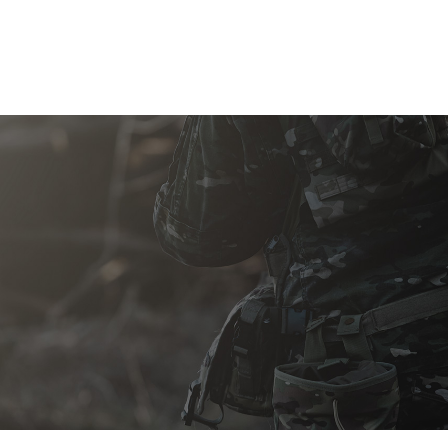
박혜윤
남원경
정경훈
김태연
작성자
연락처
연락가능시간
선호연락수단