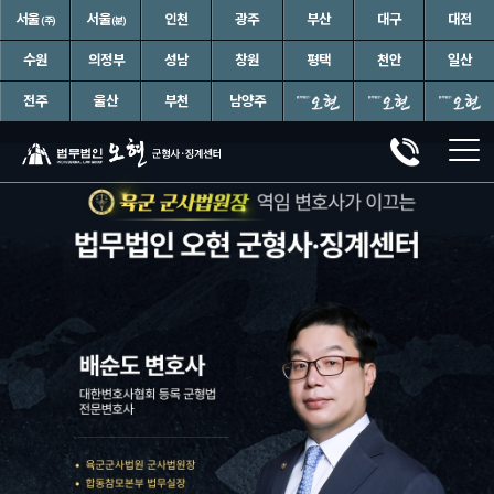
서울
서울
인천
광주
부산
대구
대전
(주)
(분)
수원
의정부
성남
창원
평택
천안
일산
전주
울산
부천
남양주