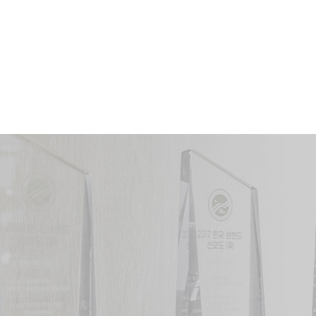
문의내용
개인정보 수집 및 이용동의
전문보기
(주)
(분)
8253
74
건
인의 변호사
(법무부발표·유한제외)