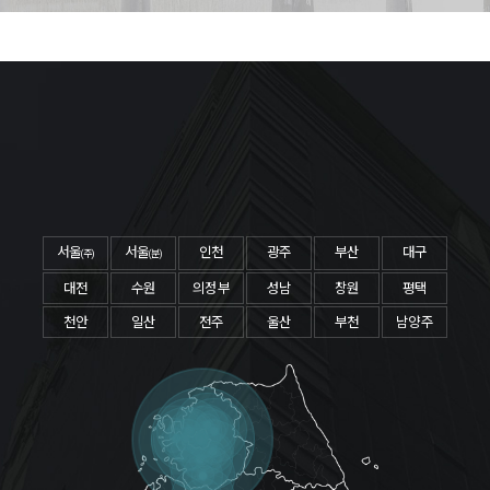
서울
서울
인천
광주
부산
대구
(주)
(분)
대전
수원
의정부
성남
창원
평택
천안
일산
전주
울산
부천
남양주