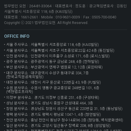
법무법인 오현
264-81-33064
대표변호사 : 정도훈
광고책임변호사 : 김동민
서울특별시 서초중앙로 118, 6층 (KAIS빌딩)
대표번호 : 1661-2661
Mobile : 010-9631-0039
Fax : 0505-700-0040
Copyright ⓒ 2021 법무법인오현. All Right Reserved.
OFFICE INFO
서울 주사무소 : 서울특별시 서초중앙로 118, 6층 (KAIS빌딩)
서울 분사무소 : 서울특별시 서초구 서초중앙로22길 42 4층 (동진빌딩)
인천 분사무소 : 인천광역시 미추홀구 소성로 171, 6층 (로시스빌딩)
광주 분사무소 : 광주광역시 동구 금남로 248, 4층 (천하빌딩)
부산 분사무소 : 부산광역시 연제구 법원로 12, 12층 (로윈타워)
대구 분사무소 : 대구광역시 수성구 동대구로 334, 7층
(한국교직원공제회빌딩)
대전 분사무소 : 대전시 서구 둔산로 123번길 43, 9층 (PJ빌딩)
수원 분사무소 : 수원시 영통구 광교중앙로 248번길 101, 6층
(백현법조프라자)
의정부 분사무소 : 경기도 의정부 신흥로 251, 4층 (구성타워)
성남 분사무소 : 경기도 성남시 중원구 산성대로 464, 3층
창원 분사무소 : 경상남도 창원시 성산구 동산로 220번길 31, 5층 (동남빌딩)
평택 분사무소 : 경기도 평택시 평남로 1047-1, 4층 (청언빌딩)
천안 분사무소 : 충남 천안시 동남구 청수14로96 2층 (청당동, 백석문화센터)
일산 분사무소 : 경기도 고양시 일산동구 장백로 208, 8층 (성암빌딩)