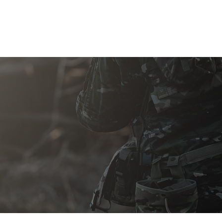
박혜윤
남원경
정경훈
김태연
작성자
연락처
연락가능시간
선호연락수단