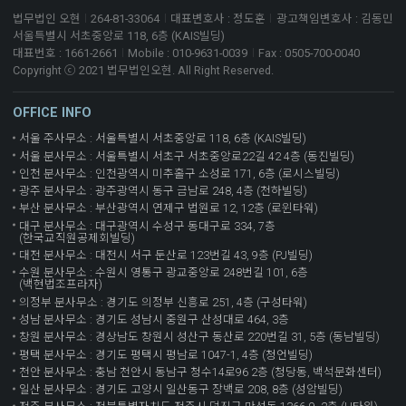
법무법인 오현
264-81-33064
대표변호사 : 정도훈
광고책임변호사 : 김동민
서울특별시 서초중앙로 118, 6층 (KAIS빌딩)
대표번호 : 1661-2661
Mobile : 010-9631-0039
Fax : 0505-700-0040
Copyright ⓒ 2021 법무법인오현. All Right Reserved.
OFFICE INFO
서울 주사무소 : 서울특별시 서초중앙로 118, 6층 (KAIS빌딩)
서울 분사무소 : 서울특별시 서초구 서초중앙로22길 42 4층 (동진빌딩)
인천 분사무소 : 인천광역시 미추홀구 소성로 171, 6층 (로시스빌딩)
광주 분사무소 : 광주광역시 동구 금남로 248, 4층 (천하빌딩)
부산 분사무소 : 부산광역시 연제구 법원로 12, 12층 (로윈타워)
대구 분사무소 : 대구광역시 수성구 동대구로 334, 7층
(한국교직원공제회빌딩)
대전 분사무소 : 대전시 서구 둔산로 123번길 43, 9층 (PJ빌딩)
수원 분사무소 : 수원시 영통구 광교중앙로 248번길 101, 6층
(백현법조프라자)
의정부 분사무소 : 경기도 의정부 신흥로 251, 4층 (구성타워)
성남 분사무소 : 경기도 성남시 중원구 산성대로 464, 3층
창원 분사무소 : 경상남도 창원시 성산구 동산로 220번길 31, 5층 (동남빌딩)
평택 분사무소 : 경기도 평택시 평남로 1047-1, 4층 (청언빌딩)
천안 분사무소 : 충남 천안시 동남구 청수14로96 2층 (청당동, 백석문화센터)
일산 분사무소 : 경기도 고양시 일산동구 장백로 208, 8층 (성암빌딩)