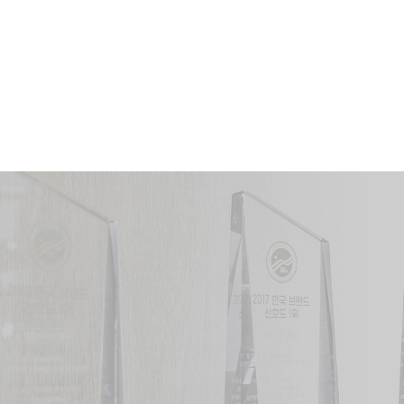
문의내용
개인정보 수집 및 이용동의
전문보기
(주)
(분)
8253
74
건
인의 변호사
(법무부발표·유한제외)