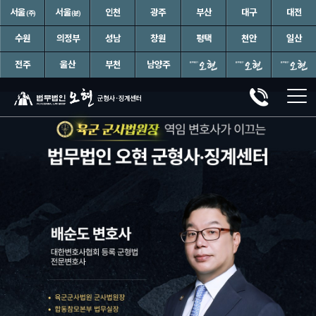
서울
서울
인천
광주
부산
대구
대전
(주)
(분)
수원
의정부
성남
창원
평택
천안
일산
전주
울산
부천
남양주