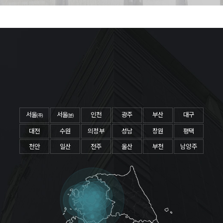
서울
서울
인천
광주
부산
대구
(주)
(분)
대전
수원
의정부
성남
창원
평택
천안
일산
전주
울산
부천
남양주