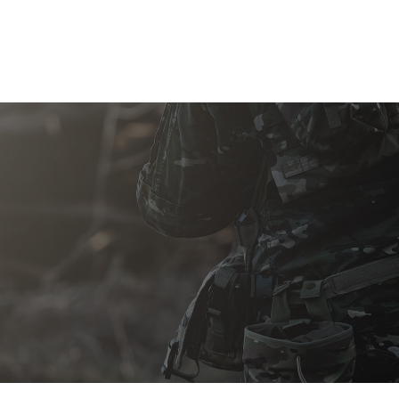
박혜윤
남원경
정경훈
김태연
작성자
연락처
연락가능시간
선호연락수단