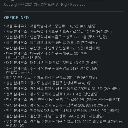
Copyright ⓒ 2021 법무법인오현. All Right Reserved.
OFFICE INFO
서울 주사무소 : 서울특별시 서초중앙로 118, 6층 (KAIS빌딩)
서울 분사무소 : 서울특별시 서초구 서초중앙로22길 42 4층 (동진빌딩)
인천 분사무소 : 인천광역시 미추홀구 소성로 171, 6층 (로시스빌딩)
광주 분사무소 : 광주광역시 동구 금남로 248, 4층 (천하빌딩)
부산 분사무소 : 부산광역시 연제구 법원로 12, 12층 (로윈타워)
대구 분사무소 : 대구광역시 수성구 동대구로 334, 7층
(한국교직원공제회빌딩)
대전 분사무소 : 대전시 서구 둔산로 123번길 43, 9층 (PJ빌딩)
수원 분사무소 : 수원시 영통구 광교중앙로 248번길 101, 6층
(백현법조프라자)
의정부 분사무소 : 경기도 의정부 신흥로 251, 4층 (구성타워)
성남 분사무소 : 경기도 성남시 중원구 산성대로 464, 3층
창원 분사무소 : 경상남도 창원시 성산구 동산로 220번길 31, 5층 (동남빌딩)
평택 분사무소 : 경기도 평택시 평남로 1047-1, 4층 (청언빌딩)
천안 분사무소 : 충남 천안시 동남구 청수14로96 2층 (청당동, 백석문화센터)
일산 분사무소 : 경기도 고양시 일산동구 장백로 208, 8층 (성암빌딩)
전주 분사무소 : 전북특별자치도 전주시 덕진구 만성동 1366-9, 2층 (H타워)
울산 분사무소 : 울산광역시 남구 삼산로 199, 7층 (아이사랑빌딩)
부천 분사무소 : 경기도 부천시 원미구 상일로 126, 201호 법무법인 오현(상동,
뉴법조타운)