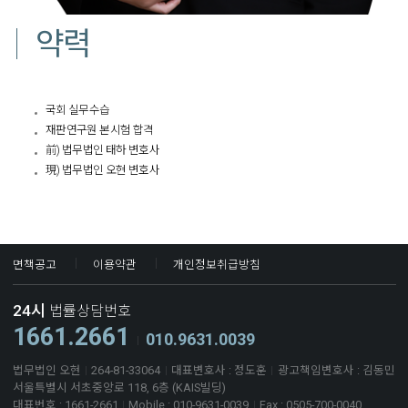
약력
국회 실무수습
재판연구원 본시험 합격
前) 법무법인 태하 변호사
現) 법무법인 오현 변호사
면책공고
이용약관
개인정보취급방침
24시
법률상담번호
1661.2661
010.9631.0039
법무법인 오현
264-81-33064
대표변호사 : 정도훈
광고책임변호사 : 김동민
서울특별시 서초중앙로 118, 6층 (KAIS빌딩)
대표번호 : 1661-2661
Mobile : 010-9631-0039
Fax : 0505-700-0040