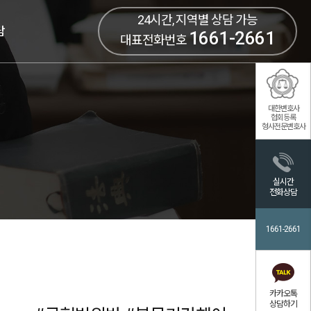
24시간, 지역별 상담 가능
담
1661-2661
대표전화번호
대한변호사
협회등록
형사전문변호사
실시간
전화상담
1661-2661
카카오톡
상담하기