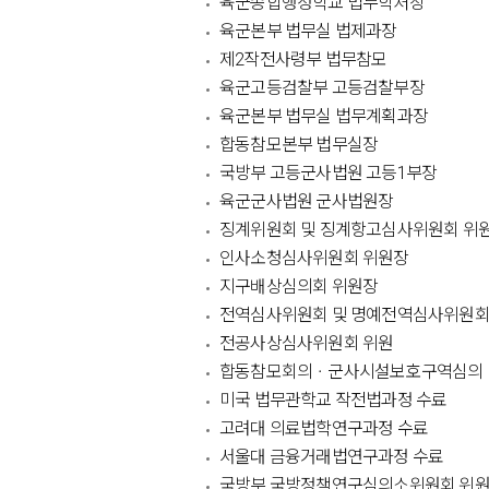
육군종합행정학교 법무학처장
육군본부 법무실 법제과장
제2작전사령부 법무참모
육군고등검찰부 고등검찰부장
육군본부 법무실 법무계획과장
합동참모본부 법무실장
국방부 고등군사법원 고등1부장
육군군사법원 군사법원장
징계위원회 및 징계항고심사위원회 위
인사소청심사위원회 위원장
지구배상심의회 위원장
전역심사위원회 및 명예전역심사위원회
전공사상심사위원회 위원
합동참모회의ㆍ군사시설보호구역심의
미국 법무관학교 작전법과정 수료
고려대 의료법학연구과정 수료
서울대 금융거래법연구과정 수료
국방부 국방정책연구심의소위원회 위