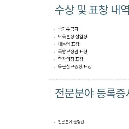
수상 및 표창 내
국가유공자
보국훈장 삼일장
대통령 표창
국방부장관 표창
합참의장 표창
육군참모총장 표창​
전문분야 등록증
전문분야: 군형법