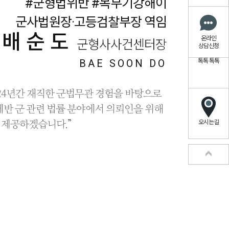
#군형법위반 #복무기강해이
군사법원장·고등검찰부장 역임
배순도
온라인
군형사사건센터장
상담신청
BAE SOON DO
톡톡
톡톡
24년간 재직한 군법무관 경험을 바탕으로
제반 군 관련 법률 분야에서 의뢰인을 위해
오시는길
 제공하겠습니다.”