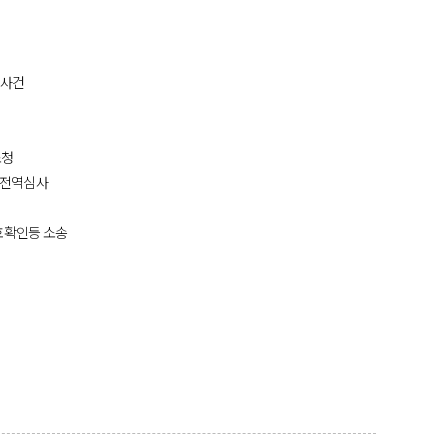
 사건
소청
 전역심사
효확인등 소송