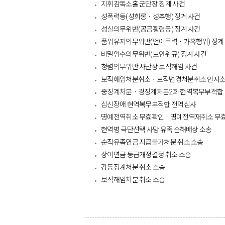
지휘감독소홀 군단장 징계 사건
성폭력등(성희롱ㆍ성추행) 징계 사건
성실의무위반(공금횡령등) 징계 사건
품위유지의무위반(언어폭력ㆍ가혹행위) 징계
비밀엄수의무위반(보안위규) 징계 사건
청렴의무위반 사단장 보직해임 사건
보직해임처분취소ㆍ보직변경처분취소 인사
중징계처분ㆍ경징계처분2회 현역복무부적합
심신장애 현역복무부적합 전역심사
명예전역취소 무효확인ㆍ명예전역재취소 무
현역병 극단선택 사망 유족 손해배상 소송
순직유족연금 지급불가처분 취소 소송
상이연금 등급개정결정 취소 소송
강등징계처분 취소 소송
보직해임처분 취소 소송