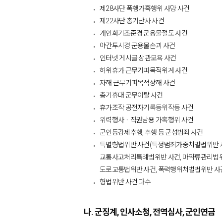
제28사단 폭행가혹행위 사망 사건
제22사단 총기난사 사건
개인화기조준경 군용물절도 사건
야간투시경 군용물손괴 사건
인터넷 게시글 상관모욕 사건
허위휴가 근무기피목적위계 사건
자해 근무기피목적상해 사건
총기휴대 군무이탈 사건
휴가조작 공전자기록등위작등 사건
위력행사ㆍ직권남용 가혹행위 사건
군인등강제추행, 추행 등 군성범죄 사건
특별형법위반 사건(특정범죄가중처벌법위반 사
교통사고처리특례법위반 사건, 마약류관리법위
도로교통법위반 사건, 폭력행위처벌법위반 사
형법위반 사건 다수
나. 군징계, 인사소청, 전역심사, 군인연금