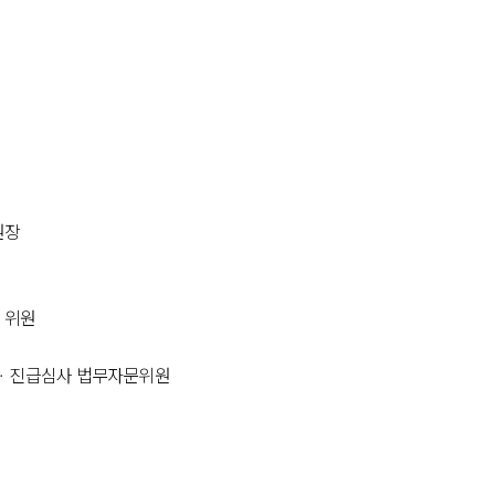
원장
 위원
ㆍ진급심사 법무자문위원
원