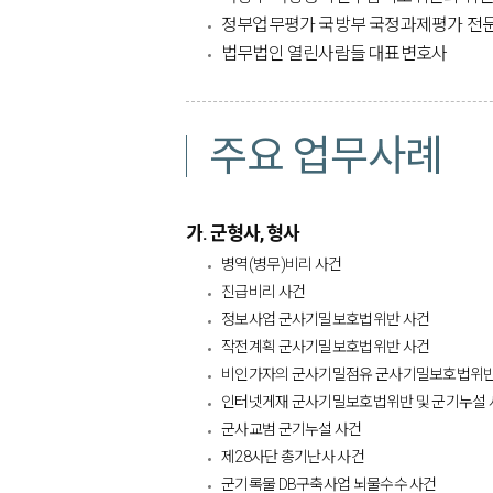
정부업무평가 국방부 국정과제평가 전
법무법인 열린사람들 대표변호사​​
주요 업무사례
가. 군형사, 형사
병역(병무)비리 사건
진급비리 사건
정보사업 군사기밀보호법위반 사건
작전계획 군사기밀보호법위반 사건
비인가자의 군사기밀점유 군사기밀보호법위반
인터넷게재 군사기밀보호법위반 및 군기누설 
군사교범 군기누설 사건
제28사단 총기난사 사건
군기록물 DB구축사업 뇌물수수 사건