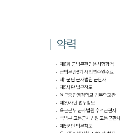
약력
제8회 군법무관임용시험합격
군법무관8기 사법연수원수료
제1군단 군사법원 군판사
제5사단 법무참모
육군종합행정학교 법무학교관
제39사단 법무참모
육군본부 군사법원 수석군판사
국방부 고등군사법원 고등군판사
제5군단 법무참모