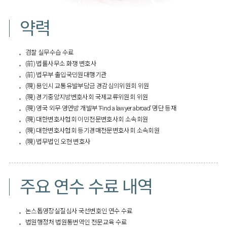
약력
검찰 실무수습 수료
(前) 법률사무소 화쟁 변호사
(前) 법무부 출입국민원대행기관
(現) 용인시 교통유발부담금 경감심의위원회 위원
(現) 경기중앙지방변호사회 국제교류위원회 위원
(現) 영국 외무·영연방 개발부 ‘Find a lawyer abroad’ 명단 등재
(現) 대한변호사협회 이민전문변호사회 소속회원
(現) 대한변호사협회 등기경매전문변호사회 소속회원
(現) 법무법인 오현 변호사​​
주요 연수 수료 내역
논스톱영장실질심사 국선변호인 연수 수료
법원행정처 법원통번역인 전문교육 수료