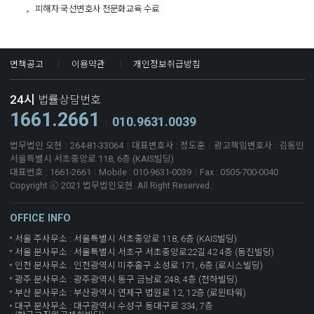
피해자 국선변호사 전문화교육 수료​
면책공고
이용약관
개인정보취급방침
24시
법률상담번호
1661.2661
010.9631.0039
법무법인 오현
264-81-33064
대표변호사 : 정도훈
광고책임변호사 : 김동민
서울특별시 서초중앙로 118, 6층 (KAIS빌딩)
대표번호 : 1661-2661
Mobile : 010-9631-0039
Fax : 0505-700-0040
Copyright ⓒ 2021 법무법인오현. All Right Reserved.
OFFICE INFO
서울 주사무소 : 서울특별시 서초중앙로 118, 6층 (KAIS빌딩)
서울 분사무소 : 서울특별시 서초구 서초중앙로22길 42 4층 (동진빌딩)
인천 분사무소 : 인천광역시 미추홀구 소성로 171, 6층 (로시스빌딩)
광주 분사무소 : 광주광역시 동구 금남로 248, 4층 (천하빌딩)
부산 분사무소 : 부산광역시 연제구 법원로 12, 12층 (로윈타워)
대구 분사무소 : 대구광역시 수성구 동대구로 334, 7층