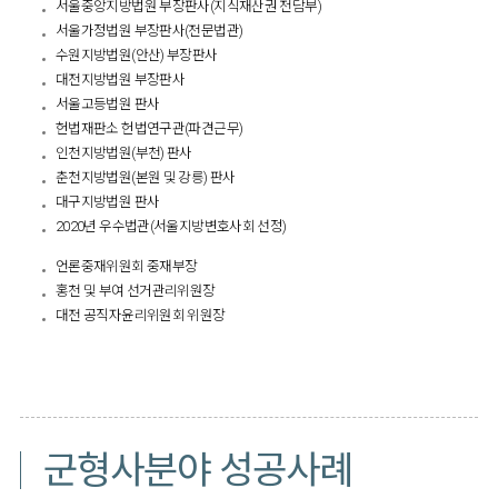
서울중앙지방법원 부장판사(지식재산권 전담부)
서울가정법원 부장판사(전문법관)
수원지방법원(안산) 부장판사
대전지방법원 부장판사
서울고등법원 판사
헌법재판소 헌법연구관(파견근무)
인천지방법원(부천) 판사
춘천지방법원(본원 및 강릉) 판사
대구지방법원 판사
2020년 우수법관(서울지방변호사회 선정)
언론중재위원회 중재부장
홍천 및 부여 선거관리위원장
대전 공직자윤리위원회 위원장
​
군형사분야 성공사례