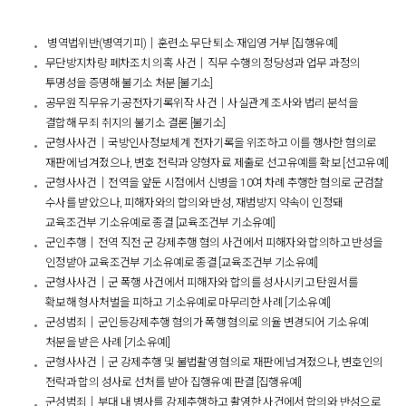
병역법위반(병역기피)│훈련소 무단 퇴소·재입영 거부 [집행유예]
무단방지차량 폐차조치 의혹 사건│직무 수행의 정당성과 업무 과정의
투명성을 증명해 불기소 처분 [불기소]
공무원 직무유기·공전자기록위작 사건│사실관계 조사와 법리 분석을
결합해 무죄 취지의 불기소 결론 [불기소]
군형사사건│국방인사정보체계 전자기록을 위조하고 이를 행사한 혐의로
재판에 넘겨졌으나, 변호 전략과 양형자료 제출로 선고유예를 확보 [선고유예]
군형사사건│전역을 앞둔 시점에서 신병을 10여 차례 추행한 혐의로 군검찰
수사를 받았으나, 피해자와의 합의와 반성, 재범방지 약속이 인정돼
교육조건부 기소유예로 종결 [교육조건부 기소유예]
군인추행│전역 직전 군 강제추행 혐의 사건에서 피해자와 합의하고 반성을
인정받아 교육조건부 기소유예로 종결 [교육조건부 기소유예]
군형사사건│군 폭행 사건에서 피해자와 합의를 성사시키고 탄원서를
확보해 형사처벌을 피하고 기소유예로 마무리한 사례 [기소유예]
군성범죄│군인등강제추행 혐의가 폭행 혐의로 의율 변경되어 기소유예
처분을 받은 사례 [기소유예]
군형사사건│군 강제추행 및 불법촬영 혐의로 재판에 넘겨졌으나, 변호인의
전략과 합의 성사로 선처를 받아 집행유예 판결 [집행유예]
군성범죄│부대 내 병사를 강제추행하고 촬영한 사건에서 합의와 반성으로