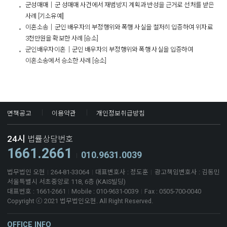
군성매매│군 성매매 사건에서 재범방지 계획과 반성을 근거로 선처를 받은
사례 [기소유예]
이혼소송│군인 배우자의 부정행위와 폭행 사실을 철저히 입증하여 위자료
3천만원을 확보한 사례 [승소]
군인배우자이혼│군인 배우자의 부정행위와 폭행 사실을 입증하여
이혼소송에서 승소한 사례 [승소]​
면책공고
이용약관
개인정보취급방침
24시
법률상담번호
1661.2661
010.9631.0039
법무법인 오현
264-81-33064
대표변호사 : 정도훈
광고책임변호사 : 김동민
서울특별시 서초중앙로 118, 6층 (KAIS빌딩)
대표번호 : 1661-2661
Mobile : 010-9631-0039
Fax : 0505-700-0040
Copyright ⓒ 2021 법무법인오현. All Right Reserved.
OFFICE INFO