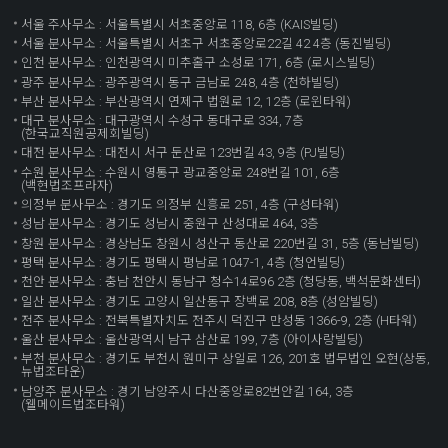
서울 주사무소 : 서울특별시 서초중앙로 118, 6층 (KAIS빌딩)
서울 분사무소 : 서울특별시 서초구 서초중앙로22길 42 4층 (동진빌딩)
인천 분사무소 : 인천광역시 미추홀구 소성로 171, 6층 (로시스빌딩)
광주 분사무소 : 광주광역시 동구 금남로 248, 4층 (천하빌딩)
부산 분사무소 : 부산광역시 연제구 법원로 12, 12층 (로윈타워)
대구 분사무소 : 대구광역시 수성구 동대구로 334, 7층
(한국교직원공제회빌딩)
대전 분사무소 : 대전시 서구 둔산로 123번길 43, 9층 (PJ빌딩)
수원 분사무소 : 수원시 영통구 광교중앙로 248번길 101, 6층
(백현법조프라자)
의정부 분사무소 : 경기도 의정부 신흥로 251, 4층 (구성타워)
성남 분사무소 : 경기도 성남시 중원구 산성대로 464, 3층
창원 분사무소 : 경상남도 창원시 성산구 동산로 220번길 31, 5층 (동남빌딩)
평택 분사무소 : 경기도 평택시 평남로 1047-1, 4층 (청언빌딩)
천안 분사무소 : 충남 천안시 동남구 청수14로96 2층 (청당동, 백석문화센터)
일산 분사무소 : 경기도 고양시 일산동구 장백로 208, 8층 (성암빌딩)
전주 분사무소 : 전북특별자치도 전주시 덕진구 만성동 1366-9, 2층 (H타워)
울산 분사무소 : 울산광역시 남구 삼산로 199, 7층 (아이사랑빌딩)
부천 분사무소 : 경기도 부천시 원미구 상일로 126, 201호 법무법인 오현(상동,
뉴법조타운)
남양주 분사무소 : 경기 남양주시 다산중앙로82번안길 164, 3층
(웰메이드법조타워)