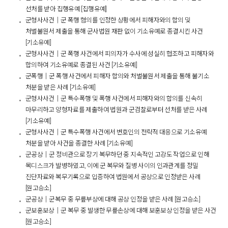
선처를 받아 집행유예 [집행유예]
군형사사건│군 폭행 혐의를 인정한 상황에서 피해자와의 합의 및
처벌불원서 제출을 통해 군사법원 재판 없이 기소유예로 종결시킨 사건
[기소유예]
군형사사건│군 폭행 사건에서 피의자가 수사에 성실히 협조하고 피해자와
합의하여 기소유예로 종결된 사건 [기소유예]
군폭행│군 폭행 사건에서 피해자 합의와 처벌불원서 제출을 통해 불기소
처분을 받은 사례 [기소유예]
군형사사건│군 특수폭행 및 폭행 사건에서 피해자와의 합의를 신속히
마무리하고 양형자료를 제출하여 법원과 군검찰로부터 선처를 받은 사례
[기소유예]
군형사사건│군 특수폭행 사건에서 변호인의 전략적 대응으로 기소유예
처분을 받아 사건을 종결한 사례 [기소유예]
군공상│군 정비관으로 장기 복무하던 중 지속적인 고강도 작업으로 인해
목디스크가 발병하였고, 이에 군 복무와 질병 사이의 인과관계를 정밀
진단자료와 복무기록으로 입증하여 법원에서 공상으로 인정받은 사례
[원고승소]
군공상│군복무 중 무릎부상에 대해 공상 인정을 받은 사례 [원고승소]
군보훈보상│군 복무 중 발생한 무릎손상에 대해 보훈보상 인정을 받은 사건
[원고승소]