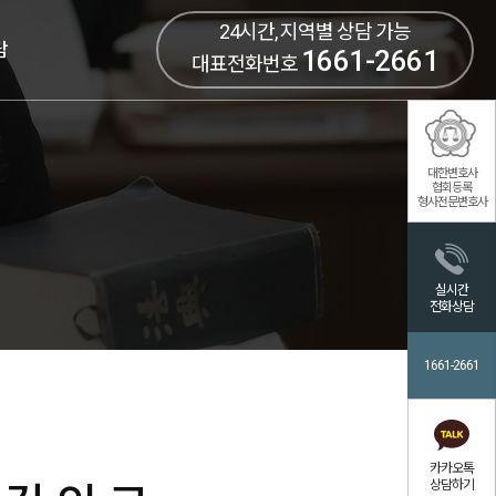
24시간, 지역별 상담 가능
담
1661-2661
대표전화번호
대한변호사
협회등록
형사전문변호사
실시간
전화상담
1661-2661
카카오톡
상담하기