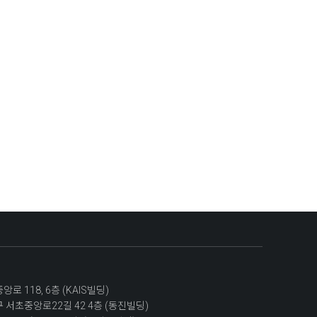
 118, 6층 (KAIS빌딩)
 서초중앙로22길 42 4층 (동진빌딩)