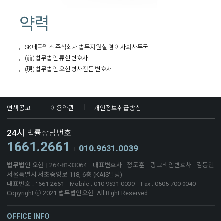
약력
SK네트웍스 주식회사 법무지원실 겸 이사회사무국
(前) 법무법인 류헌 변호사
(現) 법무법인 오현 형사전문 변호사​
면책공고
이용약관
개인정보취급방침
24시
법률상담번호
1661.2661
010.9631.0039
법무법인 오현
264-81-33064
대표변호사 : 정도훈
광고책임변호사 : 김동민
서울특별시 서초중앙로 118, 6층 (KAIS빌딩)
대표번호 : 1661-2661
Mobile : 010-9631-0039
Fax : 0505-700-0040
Copyright ⓒ 2021 법무법인오현. All Right Reserved.
OFFICE INFO