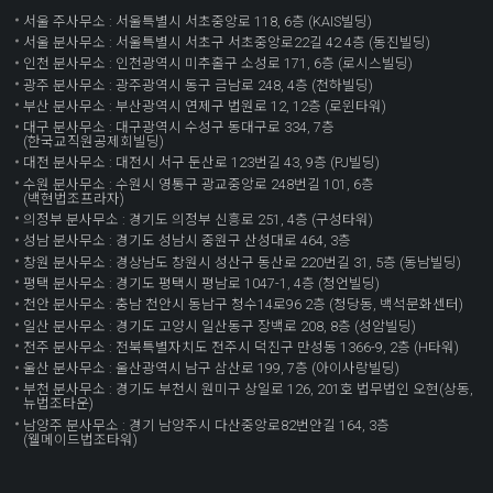
서울 주사무소 : 서울특별시 서초중앙로 118, 6층 (KAIS빌딩)
서울 분사무소 : 서울특별시 서초구 서초중앙로22길 42 4층 (동진빌딩)
인천 분사무소 : 인천광역시 미추홀구 소성로 171, 6층 (로시스빌딩)
광주 분사무소 : 광주광역시 동구 금남로 248, 4층 (천하빌딩)
부산 분사무소 : 부산광역시 연제구 법원로 12, 12층 (로윈타워)
대구 분사무소 : 대구광역시 수성구 동대구로 334, 7층
(한국교직원공제회빌딩)
대전 분사무소 : 대전시 서구 둔산로 123번길 43, 9층 (PJ빌딩)
수원 분사무소 : 수원시 영통구 광교중앙로 248번길 101, 6층
(백현법조프라자)
의정부 분사무소 : 경기도 의정부 신흥로 251, 4층 (구성타워)
성남 분사무소 : 경기도 성남시 중원구 산성대로 464, 3층
창원 분사무소 : 경상남도 창원시 성산구 동산로 220번길 31, 5층 (동남빌딩)
평택 분사무소 : 경기도 평택시 평남로 1047-1, 4층 (청언빌딩)
천안 분사무소 : 충남 천안시 동남구 청수14로96 2층 (청당동, 백석문화센터)
일산 분사무소 : 경기도 고양시 일산동구 장백로 208, 8층 (성암빌딩)
전주 분사무소 : 전북특별자치도 전주시 덕진구 만성동 1366-9, 2층 (H타워)
울산 분사무소 : 울산광역시 남구 삼산로 199, 7층 (아이사랑빌딩)
부천 분사무소 : 경기도 부천시 원미구 상일로 126, 201호 법무법인 오현(상동,
뉴법조타운)
남양주 분사무소 : 경기 남양주시 다산중앙로82번안길 164, 3층
(웰메이드법조타워)