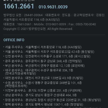
1661.2661
010.9631.0039
법무법인 오현
264-81-33064
대표변호사 : 정도훈
광고책임변호사 : 김동민
서울특별시 서초중앙로 118, 6층 (KAIS빌딩)
대표번호 : 1661-2661
Mobile : 010-9631-0039
Fax : 0505-700-0040
Copyright ⓒ 2021 법무법인오현. All Right Reserved.
OFFICE INFO
서울 주사무소 : 서울특별시 서초중앙로 118, 6층 (KAIS빌딩)
서울 분사무소 : 서울특별시 서초구 서초중앙로22길 42 4층 (동진빌딩)
인천 분사무소 : 인천광역시 미추홀구 소성로 171, 6층 (로시스빌딩)
광주 분사무소 : 광주광역시 동구 금남로 248, 4층 (천하빌딩)
부산 분사무소 : 부산광역시 연제구 법원로 12, 12층 (로윈타워)
대구 분사무소 : 대구광역시 수성구 동대구로 334, 7층
(한국교직원공제회빌딩)
대전 분사무소 : 대전시 서구 둔산로 123번길 43, 9층 (PJ빌딩)
수원 분사무소 : 수원시 영통구 광교중앙로 248번길 101, 6층
(백현법조프라자)
의정부 분사무소 : 경기도 의정부 신흥로 251, 4층 (구성타워)
성남 분사무소 : 경기도 성남시 중원구 산성대로 464, 3층
창원 분사무소 : 경상남도 창원시 성산구 동산로 220번길 31, 5층 (동남빌딩)
평택 분사무소 : 경기도 평택시 평남로 1047-1, 4층 (청언빌딩)