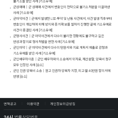
불기소를 받은 사례 [기소유예]
군성매매│군 성매매 사건에서 변호인의 전략으로 불기소처분을 이끌어낸
사례 [기소유예]
군마약사건│군에서 발생한 LSD 투약 및 난동 사건에서, 사건 발생 직후부터
변호인이 개입하여 피해 방지와 증거 확보를 철저히 진행한 끝에 기소유예로
사건이 종결된 사례 [기소유예]
군형사사건│군 마약사건에서 다수의 불리한 정황에도 불구하고 깊은
반성과 합의로 형사처벌을 면한 사례 [기소유예]
군인마약│군 마약사건에서 다수의 탄원서와 치료 계획서 제출로 감형과
기소유예를 받은 사례 [기소유예]
군인배우자이혼│군인 배우자와의 소송에서 위자료, 재산분할, 양육비 청구
모두 인정된 사례 [승소]
군인 친권 양육비 소송│원고 친권자·양육자 지정, 피고 월 40만원 합의서에
반영 [승소]​
면책공고
이용약관
개인정보취급방침
24시
법률상담번호