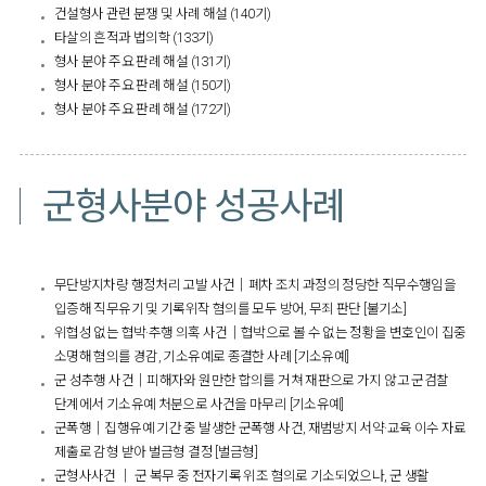
건설형사 관련 분쟁 및 사례 해설 (140기)
타살의 흔적과 법의학 (133기)
형사 분야 주요 판례 해설 (131기)
형사 분야 주요 판례 해설 (150기)
형사 분야 주요 판례 해설 (172기)​
군형사분야 성공사례
무단방지차량 행정처리 고발 사건│폐차 조치 과정의 정당한 직무수행임을
입증해 직무유기 및 기록위작 혐의를 모두 방어, 무죄 판단 [불기소]
위협성 없는 협박·추행 의혹 사건│협박으로 볼 수 없는 정황을 변호인이 집중
소명해 혐의를 경감, 기소유예로 종결한 사례 [기소유예]
군 성추행 사건│피해자와 원만한 합의를 거쳐 재판으로 가지 않고 군검찰
단계에서 기소유예 처분으로 사건을 마무리 [기소유예]
군폭행│집행유예 기간 중 발생한 군폭행 사건, 재범방지 서약·교육 이수 자료
제출로 감형 받아 벌금형 결정 [벌금형]
군형사사건 │ 군 복무 중 전자기록 위조 혐의로 기소되었으나, 군 생활