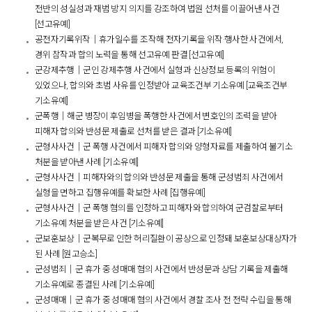
전반의 성실성과 재범 방지 의지를 강조하여 법원 선처를 이끌어낸 사건
[선고유예]
공전자기록위작│휴가일수를 조작해 전자기록을 위작·행사한 사건에서,
경위 참작과 합의 노력을 통해 선고유예 판결 [선고유예]
군강제추행│군인 강제추행 사건에서 실형과 신상정보 등록의 위험이
있었으나, 합의와 초범 사유를 인정받아 교육조건부 기소유예 [교육조건부
기소유예]
군폭행│해군 병장이 후임병을 폭행한 사건에서 변호인의 조력을 받아
피해자 합의와 반성문 제출로 선처를 받은 결과 [기소유예]
군형사사건│군 폭행 사건에서 피해자 합의와 양형자료를 제출하여 불기소
처분을 받아낸 사례 [기소유예]
군형사사건│피해자와의 합의와 반성문 제출을 통해 군성범죄 사건에서
실형을 면하고 집행유예를 확보한 사례 [집행유예]
군형사사건│군 폭행 혐의를 인정하고 피해자와 합의하여 군검찰로부터
기소유예 처분을 받은 사건 [기소유예]
군보훈보상│군복무로 인한 허리질환이 공상으로 인정돼 보훈보상대상자가
된 사례 [원고승소]
군성범죄│군 휴가 중 성매매 혐의 사건에서 반성문과 상담 기록을 제출해
기소유예로 종결된 사례 [기소유예]
군성매매│군 휴가 중 성매매 혐의 사건에서 경찰 조사 전 전략 수립을 통해