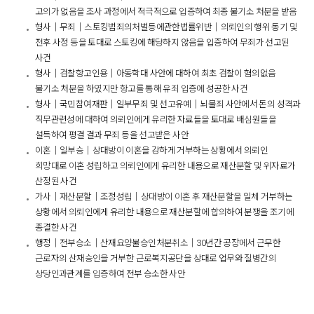
고의가 없음을 조사 과정에서 적극적으로 입증하여 최종 불기소 처분을 받음
형사｜무죄｜스토킹범죄의처벌등에관한법률위반｜의뢰인의 행위 동기 및
전후 사정 등을 토대로 스토킹에 해당하지 않음을 입증하여 무죄가 선고된
사건
형사｜검찰항고인용｜아동학대 사안에 대하여 최초 검찰이 혐의없음
불기소 처분을 하였지만 항고를 통해 유죄 입증에 성공한 사건
형사｜국민참여재판｜일부무죄 및 선고유예｜뇌물죄 사안에서 돈의 성격과
직무관련성에 대하여 의뢰인에게 유리한 자료들을 토대로 배심원들을
설득하여 평결 결과 무죄 등을 선고받은 사안
이혼｜일부승｜상대방이 이혼을 강하게 거부하는 상황에서 의뢰인
희망대로 이혼 성립하고 의뢰인에게 유리한 내용으로 재산분할 및 위자료가
산정된 사건
가사｜재산분할｜조정성립｜상대방이 이혼 후 재산분할을 일체 거부하는
상황에서 의뢰인에게 유리한 내용으로 재산분할에 합의하여 분쟁을 조기에
종결한 사건
행정｜전부승소｜산재요양불승인처분취소｜30년간 공장에서 근무한
근로자의 산재승인을 거부한 근로복지공단을 상대로 업무와 질병간의
상당인과관계를 입증하여 전부 승소한 사안​