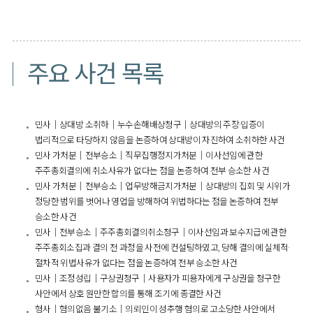
주요 사건 목록
민사｜상대방 소취하｜누수손해배상청구｜상대방의 주장·입증이
법리적으로 타당하지 않음을 논증하여 상대방이 자진하여 소취하한 사건
민사 가처분｜전부승소｜직무집행정지가처분｜이사선임에 관한
주주총회결의에 취소사유가 없다는 점을 논증하여 전부 승소한 사건
민사 가처분｜전부승소｜업무방해금지가처분｜상대방의 집회 및 시위가
정당한 범위를 벗어나 영업을 방해하여 위법하다는 점을 논증하여 전부
승소한 사건
민사｜전부승소｜주주총회결의취소청구｜이사선임과 보수지급에 관한
주주총회소집과 결의 전 과정을 사전에 컨설팅하였고, 당해 결의에 실체적·
절차적 위법사유가 없다는 점을 논증하여 전부 승소한 사건
민사｜조정성립｜구상권청구｜사용자가 피용자에게 구상권을 청구한
사안에서 상호 원만한 합의를 통해 조기에 종결한 사건
형사｜혐의없음 불기소｜의뢰인이 성추행 혐의로 고소당한 사안에서