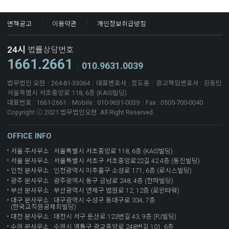
면책공고
이용약관
개인정보취급방침
24시
법률상담번호
1661.2661
010.9631.0039
법무법인 오현
264-81-33064
대표변호사 : 정도훈
광고책임변호사 : 김동민
서울특별시 서초중앙로 118, 6층 (KAIS빌딩)
대표번호 : 1661-2661
Mobile : 010-9631-0039
Fax : 0505-700-0040
Copyright ⓒ 2021 법무법인오현. All Right Reserved.
OFFICE INFO
서울 주사무소 : 서울특별시 서초중앙로 118, 6층 (KAIS빌딩)
서울 분사무소 : 서울특별시 서초구 서초중앙로22길 42 4층 (동진빌딩)
인천 분사무소 : 인천광역시 미추홀구 소성로 171, 6층 (로시스빌딩)
광주 분사무소 : 광주광역시 동구 금남로 248, 4층 (천하빌딩)
부산 분사무소 : 부산광역시 연제구 법원로 12, 12층 (로윈타워)
대구 분사무소 : 대구광역시 수성구 동대구로 334, 7층
(한국교직원공제회빌딩)
대전 분사무소 : 대전시 서구 둔산로 123번길 43, 9층 (PJ빌딩)
수원 분사무소 : 수원시 영통구 광교중앙로 248번길 101, 6층