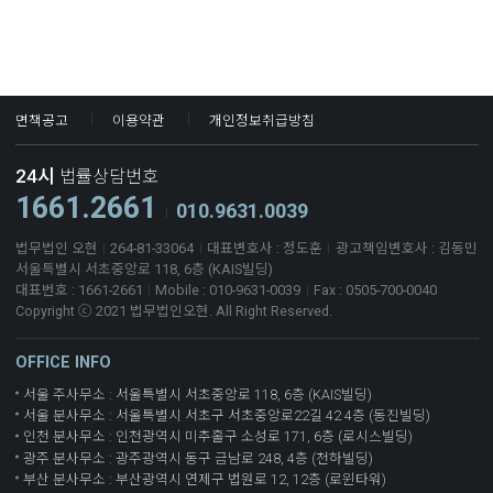
면책공고
이용약관
개인정보취급방침
24시
법률상담번호
1661.2661
010.9631.0039
법무법인 오현
264-81-33064
대표변호사 : 정도훈
광고책임변호사 : 김동민
서울특별시 서초중앙로 118, 6층 (KAIS빌딩)
대표번호 : 1661-2661
Mobile : 010-9631-0039
Fax : 0505-700-0040
Copyright ⓒ 2021 법무법인오현. All Right Reserved.
OFFICE INFO
서울 주사무소 : 서울특별시 서초중앙로 118, 6층 (KAIS빌딩)
서울 분사무소 : 서울특별시 서초구 서초중앙로22길 42 4층 (동진빌딩)
인천 분사무소 : 인천광역시 미추홀구 소성로 171, 6층 (로시스빌딩)
광주 분사무소 : 광주광역시 동구 금남로 248, 4층 (천하빌딩)
부산 분사무소 : 부산광역시 연제구 법원로 12, 12층 (로윈타워)