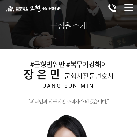
구성원소개
#군형법위반 #복무기강해이
장은민
군형사전문변호사
JANG EUN MIN
“의뢰인의 적극적인 조력자가 되겠습니다.”