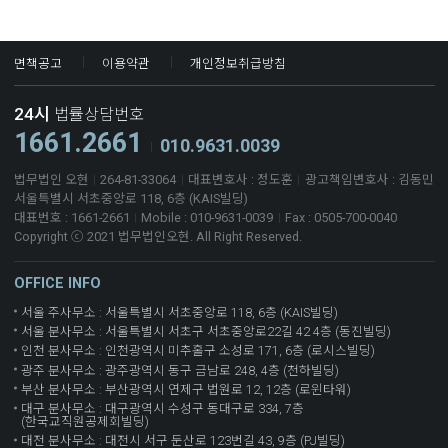
면책공고
이용약관
개인정보취급방침
24시
법률상담번호
1661.2661
010.9631.0039
법무법인 오현
264-81-33064
대표변호사 : 정도훈
광고책임변호사 : 김동민
서울특별시 서초중앙로 118, 6층 (KAIS빌딩)
대표번호 : 1661-2661
Mobile : 010-9631-0039
Fax : 0505-700-0040
Copyright ⓒ 2021 법무법인오현. All Right Reserved.
OFFICE INFO
서울 주사무소 : 서울특별시 서초중앙로 118, 6층 (KAIS빌딩)
서울 분사무소 : 서울특별시 서초구 서초중앙로22길 42 4층 (동진빌딩)
인천 분사무소 : 인천광역시 미추홀구 소성로 171, 6층 (로시스빌딩)
광주 분사무소 : 광주광역시 동구 금남로 248, 4층 (천하빌딩)
부산 분사무소 : 부산광역시 연제구 법원로 12, 12층 (로윈타워)
대구 분사무소 : 대구광역시 수성구 동대구로 334, 7층
(한국교직원공제회빌딩)
대전 분사무소 : 대전시 서구 둔산로 123번길 43, 9층 (PJ빌딩)